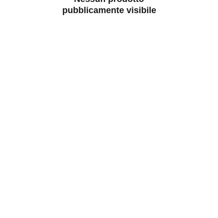
pubblicamente visibile
Contatti
Siamo qui per aiutarti con ogni richiesta.