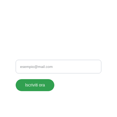
EMAIL
supportoclienti@acrylate.it
+39 376 118 1802
+39 0776 173 2357
TELEFONO
Inserisci la tua email
Iscriviti ora
ACRYLATE SRLS- 
© 2026. All rights reserved. 