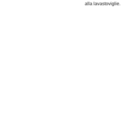
alla lavastoviglie.
+39 0776 173 2357
TELEFONO
+39 376 118 1802
supportoclienti@acrylate.it
EMAIL