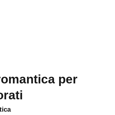
Home
Contatti
romantica per
rati
tica