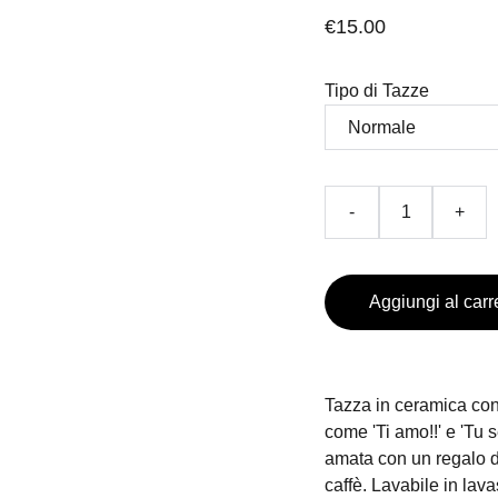
€15.00
Tipo di Tazze
-
+
Aggiungi al carr
Tazza in ceramica con
come 'Ti amo!!' e 'Tu s
amata con un regalo do
caffè. Lavabile in lava