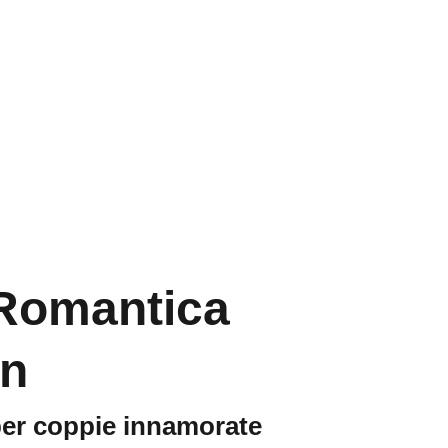
Home
Contatti
Romantica
on
per coppie innamorate