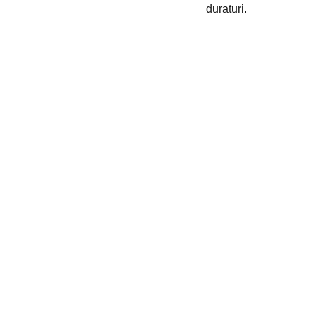
duraturi.
+39 0776 173 2357
TELEFONO
+39 376 118 1802
supportoclienti@acrylate.it
EMAIL