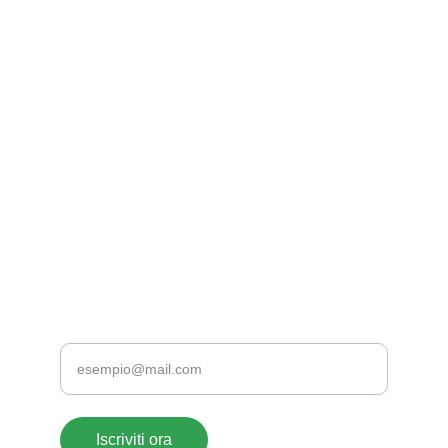
EMAIL
supportoclienti@acrylate.it
+39 376 118 1802
+39 0776 173 2357
TELEFONO
Inserisci la tua email
Iscriviti ora