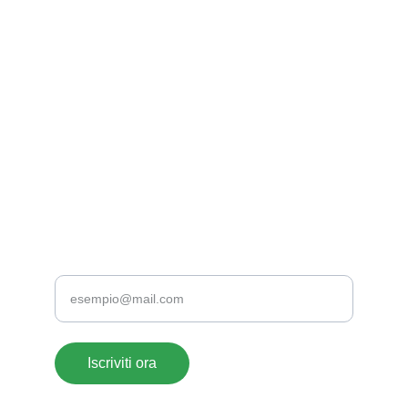
EMAIL
supportoclienti@acrylate.it
+39 376 118 1802
+39 0776 173 2357
TELEFONO
Inserisci la tua email
Iscriviti ora