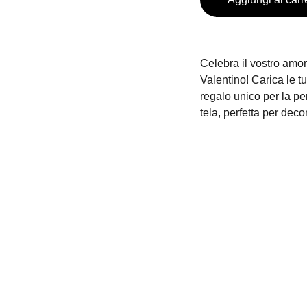
Celebra il vostro amo
Valentino! Carica le t
regalo unico per la pe
tela, perfetta per deco
+39 0776 173 2357
TELEFONO
+39 376 118 1802