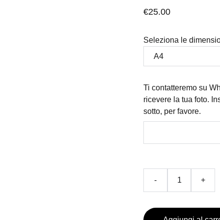
€25.00
Seleziona le dimensi
Ti contatteremo su Wh
ricevere la tua foto. I
sotto, per favore.
-
+
Aggiungi al carr