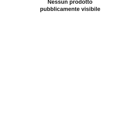
Nessun prodotto
pubblicamente visibile
Contatti
Siamo qui per aiutarti con ogni richiesta.