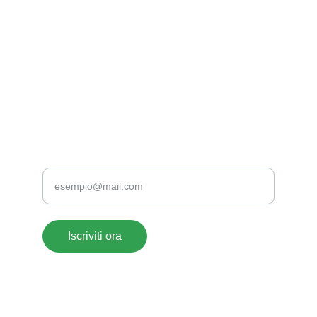
EMAIL
supportoclienti@acrylate.it
+39 376 118 1802
+39 0776 173 2357
TELEFONO
Inserisci la tua email
Iscriviti ora
ACRYLATE SRLS- 
© 2026. All rights reserved. 