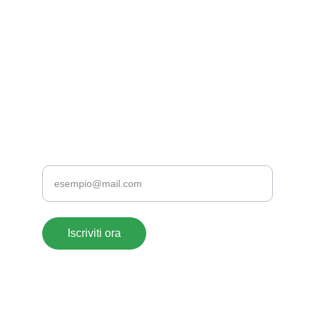
EMAIL
supportoclienti@acrylate.it
+39 376 118 1802
+39 0776 173 2357
TELEFONO
Inserisci la tua email
Iscriviti ora
ACRYLATE SRLS- 
© 2026. All rights reserved. 