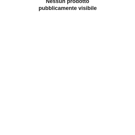
Nessun prodotto
pubblicamente visibile
Contatti
Siamo qui per aiutarti con ogni richiesta.