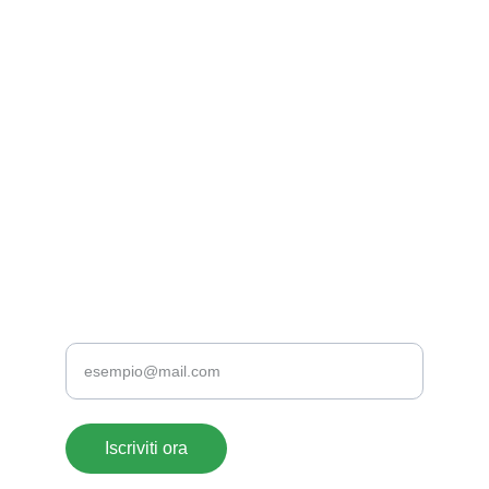
EMAIL
supportoclienti@acrylate.it
+39 376 118 1802
+39 0776 173 2357
TELEFONO
Inserisci la tua email
Iscriviti ora