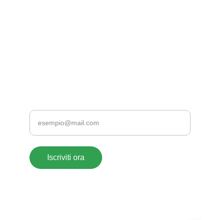
EMAIL
supportoclienti@acrylate.it
+39 376 118 1802
+39 0776 173 2357
TELEFONO
Inserisci la tua email
Iscriviti ora
ACRYLATE SRLS- 
© 2026. All rights reserved. 
P.iva: 
03003920604