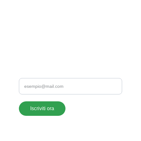
EMAIL
supportoclienti@acrylate.it
+39 376 118 1802
+39 0776 173 2357
TELEFONO
Inserisci la tua email
Iscriviti ora
ACRYLATE SRLS- 
© 2026. All rights reserved. 