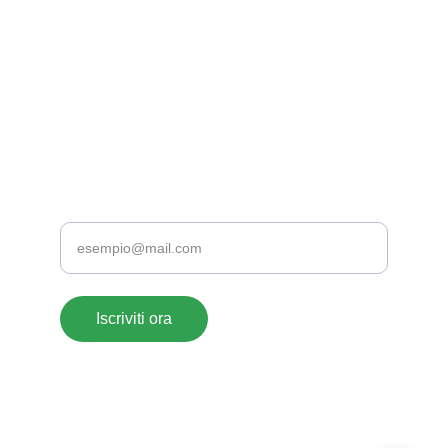
EMAIL
supportoclienti@acrylate.it
+39 376 118 1802
+39 0776 173 2357
TELEFONO
Inserisci la tua email
Iscriviti ora
ACRYLATE SRLS- 
© 2026. All rights reserved. 
P.iva: 
03003920604