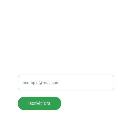
EMAIL
supportoclienti@acrylate.it
+39 376 118 1802
+39 0776 173 2357
TELEFONO
Inserisci la tua email
Iscriviti ora