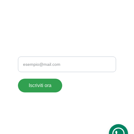
supportoclienti@acrylate.it
+39 376 118 1802
+39 0776 173 2357
TELEFONO
Inserisci la tua email
Iscriviti ora
ACRYLATE SRLS- 
© 2026. All rights reserved. 
P.iva: 
03003920604