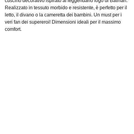
cuscino decorativo ispirato al leggendario logo di Batman.
Realizzato in tessuto morbido e resistente, è perfetto per il
letto, il divano o la cameretta dei bambini. Un must per i
veri fan dei supereroi! Dimensioni ideali per il massimo
comfort.
Contatti
Siamo qui per aiutarti con ogni richiesta.
EMAIL