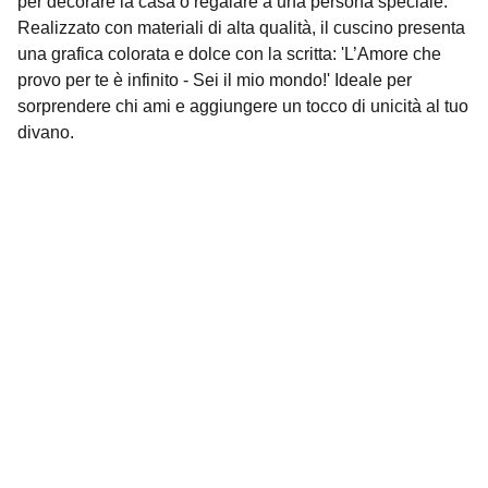
per decorare la casa o regalare a una persona speciale.
Realizzato con materiali di alta qualità, il cuscino presenta
una grafica colorata e dolce con la scritta: 'L’Amore che
provo per te è infinito - Sei il mio mondo!' Ideale per
sorprendere chi ami e aggiungere un tocco di unicità al tuo
divano.
Contatti
Siamo qui per aiutarti con ogni richiesta.
EMAIL