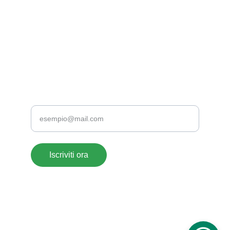
supportoclienti@acrylate.it
+39 376 118 1802
+39 0776 173 2357
TELEFONO
Inserisci la tua email
Iscriviti ora
ACRYLATE SRLS- 
© 2026. All rights reserved. 
P.iva: 
03003920604