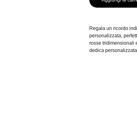
Regala un ricordo ind
personalizzata, perfet
rosse tridimensionali e
dedica personalizzata
+39 0776 173 2357
TELEFONO