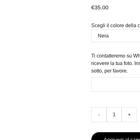
€35.00
Scegli il colore della 
Ti contatteremo su Wh
ricevere la tua foto. I
sotto, per favore.
-
+
Aggiungi al carr