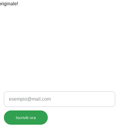
riginale!
Inserisci la tua email
Iscriviti ora