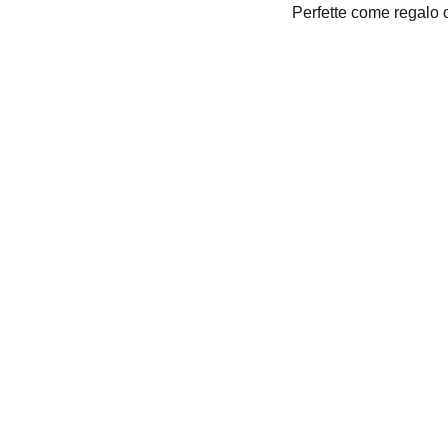
Perfette come regalo o
+39 0776 173 2357
TELEFONO
+39 376 118 1802
supportoclienti@acrylate.it
EMAIL