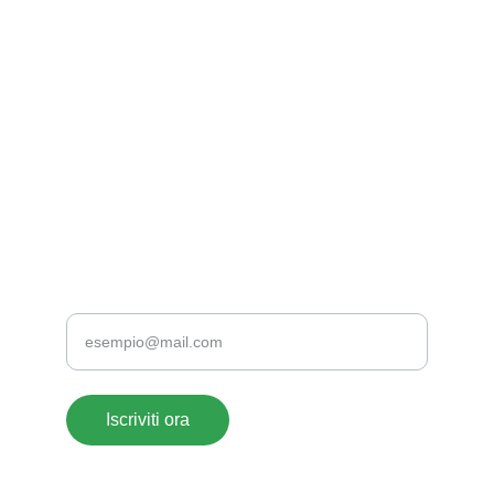
EMAIL
supportoclienti@acrylate.it
+39 376 118 1802
+39 0776 173 2357
TELEFONO
Inserisci la tua email
Iscriviti ora